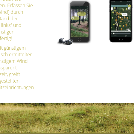
en. Erfassen Sie
wind) durch
 Rand der
links” und
nstigen
ertig!
it günstigem
isch ermittelter
ünstigem Wind
ansparent
it, greift
estellten
sitzeinrichtungen