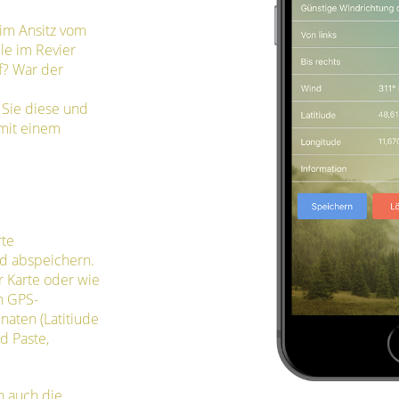
eim Ansitz vom
le im Revier
f? War der
Sie diese und
 mit einem
rte
d abspeichern.
r Karte oder wie
n GPS-
inaten (Latitiude
d Paste,
h auch die