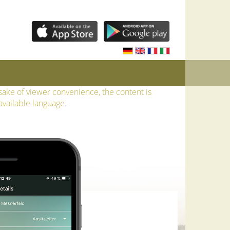
 sake of viewer convenience, the content is
available language.