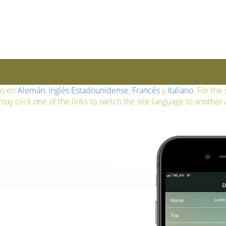
lo en
Alemán
,
Inglés Estadounidense
,
Francés
y
Italiano
. For the
ay click one of the links to switch the site language to another 