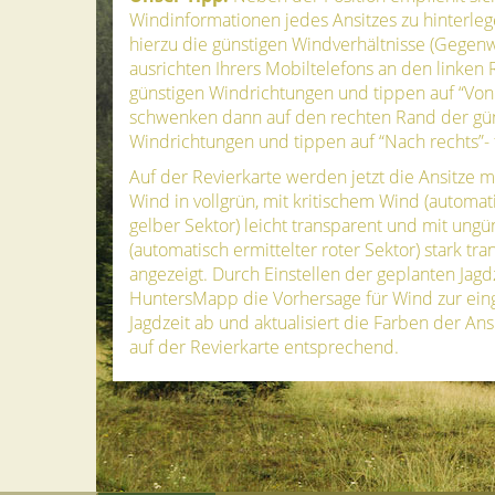
Windinformationen jedes Ansitzes zu hinterleg
hierzu die günstigen Windverhältnisse (Gegen
ausrichten Ihrers Mobiltelefons an den linken
günstigen Windrichtungen und tippen auf “Von 
schwenken dann auf den rechten Rand der gü
Windrichtungen und tippen auf “Nach rechts”- f
Auf der Revierkarte werden jetzt die Ansitze m
Wind in vollgrün, mit kritischem Wind (automat
gelber Sektor) leicht transparent und mit ung
(automatisch ermittelter roter Sektor) stark tr
angezeigt. Durch Einstellen der geplanten Jagdze
HuntersMapp die Vorhersage für Wind zur eing
Jagdzeit ab und aktualisiert die Farben der An
auf der Revierkarte entsprechend.