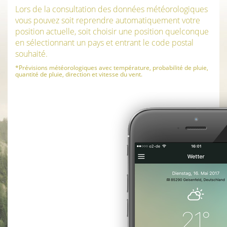
Lors de la consultation des données météorologiques
vous pouvez soit reprendre automatiquement votre
position actuelle, soit choisir une position quelconque
en sélectionnant un pays et entrant le code postal
souhaité.
*Prévisions météorologiques avec température, probabilité de pluie,
quantité de pluie, direction et vitesse du vent.