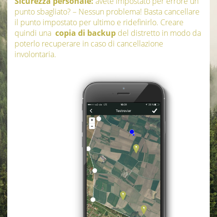
Sicurezza personale:
avete impostato per errore un
punto sbagliato? – Nessun problema! Basta cancellare
il punto impostato per ultimo e ridefinirlo. Creare
quindi una
copia di backup
del distretto in modo da
poterlo recuperare in caso di cancellazione
involontaria.