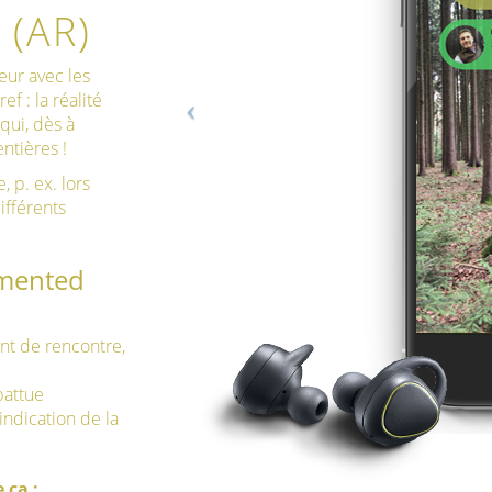
 (AR)
eur avec les
f : la réalité
qui, dès à
ntières !
, p. ex. lors
ifférents
gmented
nt de rencontre,
battue
ndication de la
 ça :