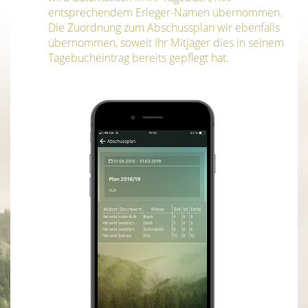
entsprechendem Erleger-Namen übernommen.
Die Zuordnung zum Abschussplan wir ebenfalls
übernommen, soweit Ihr Mitjäger dies in seinem
Tagebucheintrag bereits gepflegt hat.