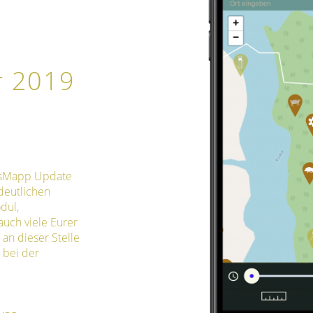
r 2019
ersMapp Update
deutlichen
dul,
auch viele Eurer
an dieser Stelle
 bei der