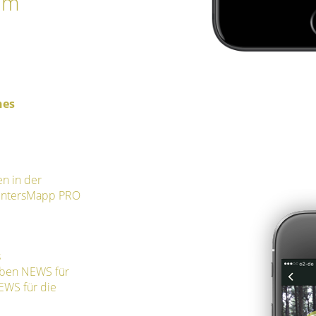
im
hes
en in der
HuntersMapp PRO
s
eben NEWS für
EWS für die