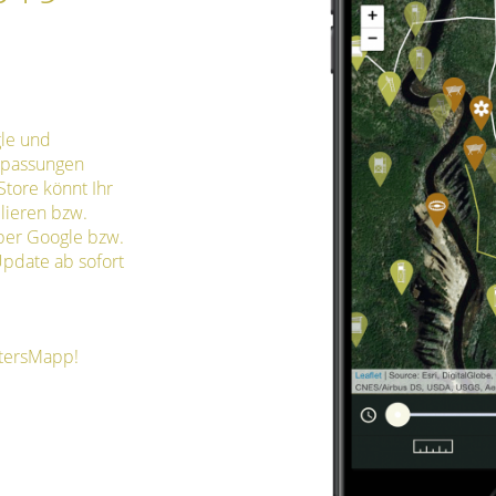
gle und
npassungen
tore könnt Ihr
llieren bzw.
ber Google bzw.
Update ab sofort
ntersMapp!