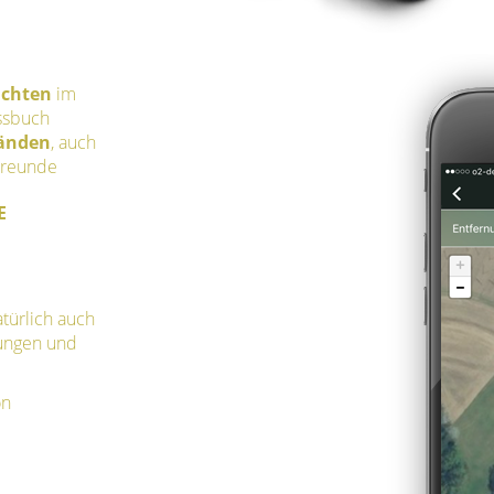
ichten
im
ssbuch
tänden
, auch
Freunde
E
türlich auch
rungen und
on