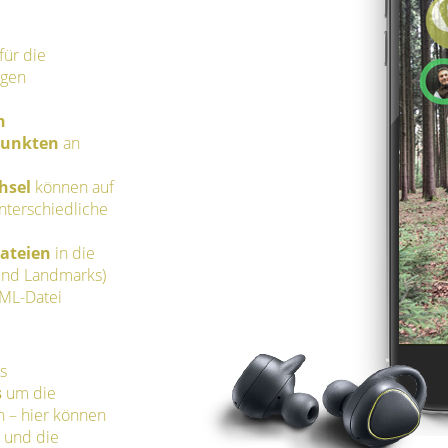
für die
igen
n
punkten
an
hsel
können auf
nterschiedliche
ateien
in die
und Landmarks)
KML-Datei
s
s
um die
n – hier können
 und die