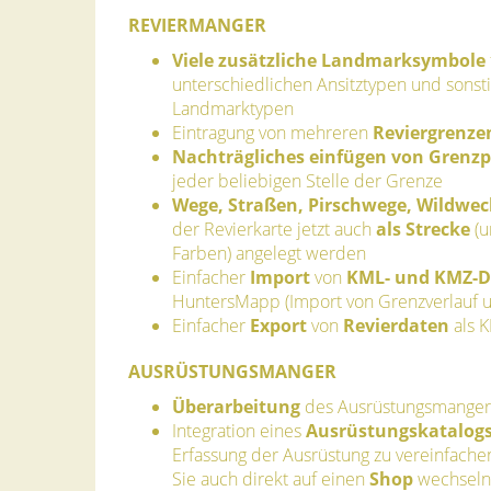
REVIERMANGER
Viele zusätzliche Landmarksymbole
unterschiedlichen Ansitztypen und sonst
Landmarktypen
Eintragung von mehreren
Reviergrenze
Nachträgliches einfügen von Grenz
jeder beliebigen Stelle der Grenze
Wege, Straßen, Pirschwege, Wildwec
der Revierkarte jetzt auch
als Strecke
(u
Farben) angelegt werden
Einfacher
Import
von
KML- und KMZ-D
HuntersMapp (Import von Grenzverlauf 
Einfacher
Export
von
Revierdaten
als 
AUSRÜSTUNGSMANGER
Überarbeitung
des Ausrüstungsmanger
Integration eines
Ausrüstungskatalog
Erfassung der Ausrüstung zu vereinfache
Sie auch direkt auf einen
Shop
wechseln