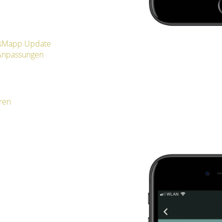
ersMapp Update
 Anpassungen
ren