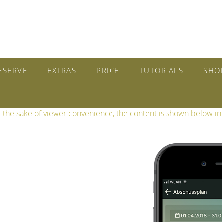
ESERVE
EXTRAS
PRICE
TUTORIALS
SHO
r the sake of viewer convenience, the content is shown below in 