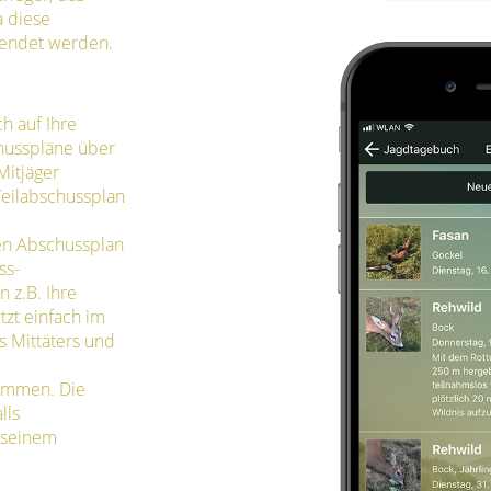
a diese
wendet werden.
h auf Ihre
husspläne über
Mitjäger
Teilabschussplan
en Abschussplan
ss-
 z.B. Ihre
tzt einfach im
s Mittäters und
ommen. Die
lls
 seinem