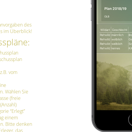
anvorgaben des
es im Überblick!
sspläne:
chussplan
bschussplan
 z.B. vom
ine
n. Wählen Sie
asse (freie
(Anzahl)
orie “Erlegt”
rag einem
n. Bitte denken
rleger, das